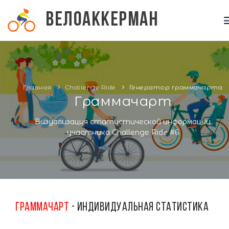
ВЕЛОАККЕРМАН
ГЛАВНАЯ
CHALLENGE
ФОРУМ
Главная
Challenge Ride
Генератор граммачарта
Граммачарт
ВЕЛОЗАЕЗДЫ
Визуализация статистической информации
ЧАТ
участника Challenge Ride #6
RIDE
Граммачарт
- Индивидуальная статистика