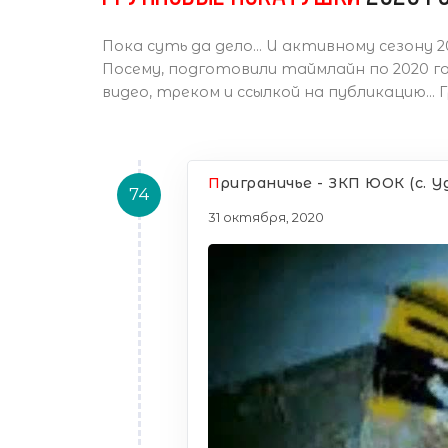
Пока суть да дело... И активному сезону 20
Посему, подготовили таймлайн по 2020 год
видео, треком и ссылкой на публикацию...
П
риграничье - ЗКП ЮОК (с. У
74
31 октября, 2020