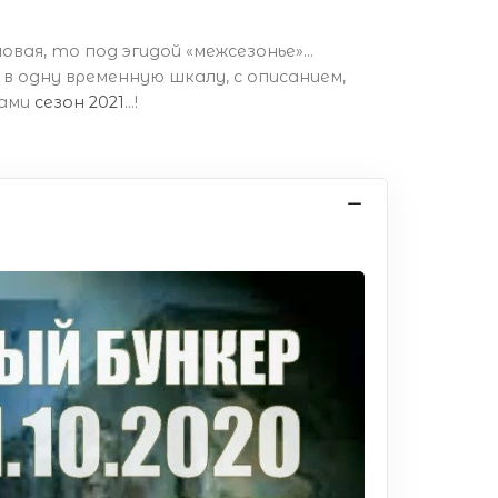
овая, то под эгидой «межсезонье»...
ы в одну временную шкалу, с описанием,
рами
сезон 2021
...!