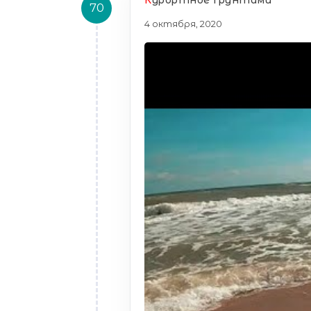
К
урортное грунтами
70
4 октября, 2020