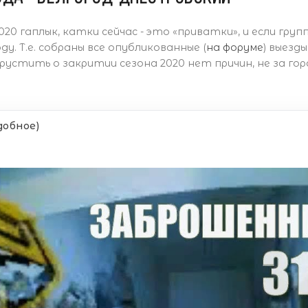
20 гаплык, катки сейчас - это «приватки», и если групп
у. Т.е. собраны все опубликованные (
на форуме
) выезд
 Грустить о закритии сезона 2020 нет причин, не за го
добное)